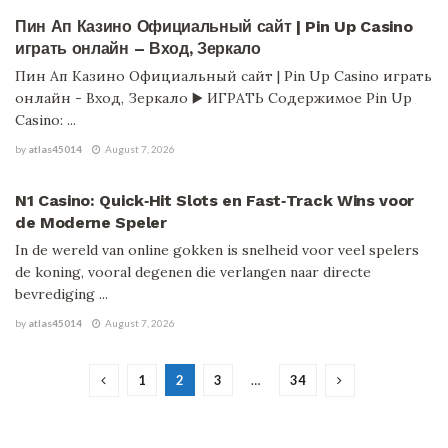
Пин Ап Казино Официальный сайт | Pin Up Casino
играть онлайн – Вход, Зеркало
Пин Ап Казино Официальный сайт | Pin Up Casino играть
онлайн - Вход, Зеркало ▶️ ИГРАТЬ Содержимое Pin Up
Casino: ...
by
atlas45014
August 7, 2026
UNCATEGORIZED
N1 Casino: Quick‑Hit Slots en Fast‑Track Wins voor
de Moderne Speler
In de wereld van online gokken is snelheid voor veel spelers
de koning, vooral degenen die verlangen naar directe
bevrediging ...
by
atlas45014
August 7, 2026
1
2
3
…
34