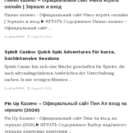
Пинко казино – Официальный сайт Pinco играть
онлайн | Зеркало и вход
Пинко казино - Официальный сайт Pinco играть онлайн
| Зеркало и вход ▶️ ИГРАТЬ Содержимое Пинко казино -
Официальный сайт ...
by
atlas45014
August 8, 2026
UNCATEGORIZED
Spinit Casino: Quick Spin Adventures für kurze,
hochintensive Sessions
Spinit Casino hat sich eine Nische geschaffen für Spieler, die
nach adrenalingeladenen Ausbrüchen der Unterhaltung
suchen. In nur wenigen Minuten ...
by
atlas45014
August 8, 2026
UNCATEGORIZED
Pin Up Казино – Официальный сайт Пин Ап вход на
зеркало (2026)
Pin Up Казино - Официальный сайт Пин Ап вход на
зеркало (2026) ▶️ ИГРАТЬ Содержимое Выбор надёжного
зеркала: ключевые критерии ...