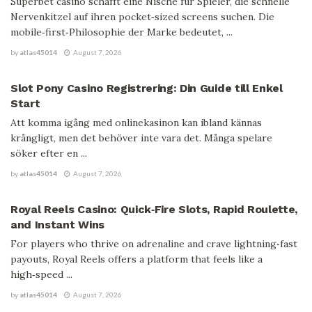
Superbet casino schafft eine Nische für Spieler, die schnelle
Nervenkitzel auf ihren pocket‑sized screens suchen. Die
mobile‑first‑Philosophie der Marke bedeutet, ...
by
atlas45014
August 7, 2026
UNCATEGORIZED
Slot Pony Casino Registrering: Din Guide till Enkel
Start
Att komma igång med onlinekasinon kan ibland kännas
krångligt, men det behöver inte vara det. Många spelare
söker efter en ...
by
atlas45014
August 7, 2026
UNCATEGORIZED
Royal Reels Casino: Quick‑Fire Slots, Rapid Roulette,
and Instant Wins
For players who thrive on adrenaline and crave lightning‑fast
payouts, Royal Reels offers a platform that feels like a
high‑speed ...
by
atlas45014
August 7, 2026
UNCATEGORIZED